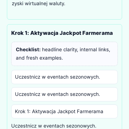
zyski wirtualnej waluty.
Krok 1: Aktywacja Jackpot Farmerama
Checklist:
headline clarity, internal links,
and fresh examples.
Uczestnicz w eventach sezonowych.
Uczestnicz w eventach sezonowych.
Krok 1: Aktywacja Jackpot Farmerama
Uczestnicz w eventach sezonowych.