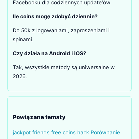
Facebooku dla codziennych update'ów.
Ile coins mogę zdobyć dziennie?
Do 50k z logowaniami, zaproszeniami i
spinami.
Czy działa na Android i iOS?
Tak, wszystkie metody są uniwersalne w
2026.
Powiązane tematy
jackpot friends free coins hack Porównanie