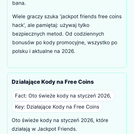
bana.
Wiele graczy szuka 'jackpot friends free coins
hack', ale pamiętaj: używaj tylko
bezpiecznych metod. Od codziennych
bonusów po kody promocyjne, wszystko po
polsku i aktualne na 2026.
Działające Kody na Free Coins
Fact: Oto świeże kody na styczeń 2026,
Key: Działające Kody na Free Coins
Oto świeże kody na styczeń 2026, które
działają w Jackpot Friends.