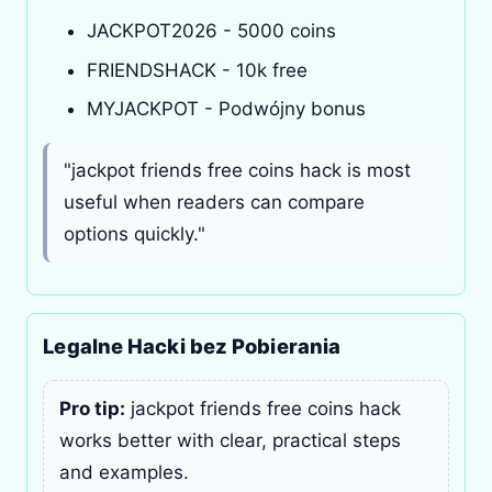
JACKPOT2026 - 5000 coins
FRIENDSHACK - 10k free
MYJACKPOT - Podwójny bonus
"jackpot friends free coins hack is most
useful when readers can compare
options quickly."
Legalne Hacki bez Pobierania
Pro tip:
jackpot friends free coins hack
works better with clear, practical steps
and examples.