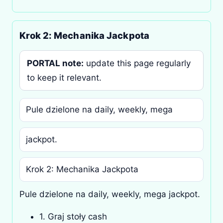
Krok 2: Mechanika Jackpota
PORTAL note:
update this page regularly
to keep it relevant.
Pule dzielone na daily, weekly, mega
jackpot.
Krok 2: Mechanika Jackpota
Pule dzielone na daily, weekly, mega jackpot.
1. Graj stoły cash