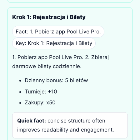
Krok 1: Rejestracja i Bilety
Fact: 1. Pobierz app Pool Live Pro.
Key: Krok 1: Rejestracja i Bilety
1. Pobierz app Pool Live Pro. 2. Zbieraj
darmowe bilety codziennie.
Dzienny bonus: 5 biletów
Turnieje: +10
Zakupy: x50
Quick fact:
concise structure often
improves readability and engagement.