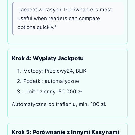
"jackpot w kasynie Porównanie is most
useful when readers can compare
options quickly."
Krok 4: Wypłaty Jackpotu
Metody: Przelewy24, BLIK
Podatki: automatyczne
Limit dzienny: 50 000 zł
Automatyczne po trafieniu, min. 100 zł.
Krok 5: Porównanie z Innymi Kasynami