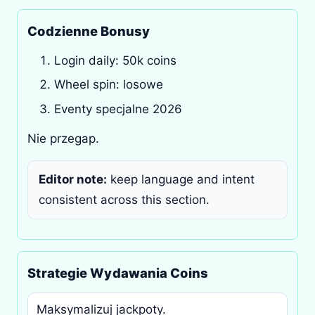
Codzienne Bonusy
Login daily: 50k coins
Wheel spin: losowe
Eventy specjalne 2026
Nie przegap.
Editor note:
keep language and intent
consistent across this section.
Strategie Wydawania Coins
Maksymalizuj jackpoty.