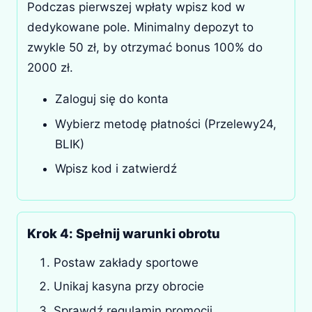
Podczas pierwszej wpłaty wpisz kod w
dedykowane pole. Minimalny depozyt to
zwykle 50 zł, by otrzymać bonus 100% do
2000 zł.
Zaloguj się do konta
Wybierz metodę płatności (Przelewy24,
BLIK)
Wpisz kod i zatwierdź
Krok 4: Spełnij warunki obrotu
Postaw zakłady sportowe
Unikaj kasyna przy obrocie
Sprawdź regulamin promocji