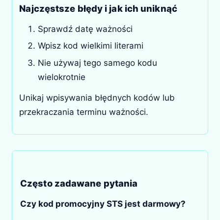
Najczęstsze błędy i jak ich uniknąć
Sprawdź datę ważności
Wpisz kod wielkimi literami
Nie używaj tego samego kodu
wielokrotnie
Unikaj wpisywania błędnych kodów lub
przekraczania terminu ważności.
Często zadawane pytania
Czy kod promocyjny STS jest darmowy?