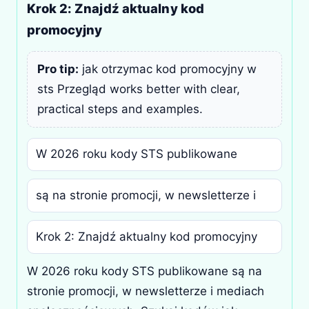
Krok 2: Znajdź aktualny kod
promocyjny
Pro tip:
jak otrzymac kod promocyjny w
sts Przegląd works better with clear,
practical steps and examples.
W 2026 roku kody STS publikowane
są na stronie promocji, w newsletterze i
Krok 2: Znajdź aktualny kod promocyjny
W 2026 roku kody STS publikowane są na
stronie promocji, w newsletterze i mediach