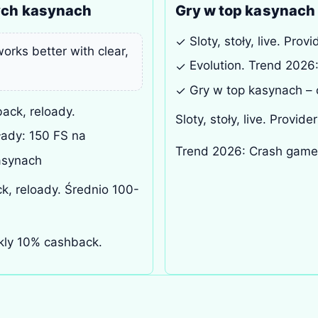
ych kasynach
Gry w top kasynach 
Sloty, stoły, live. Pro
✓
orks better with clear,
Evolution. Trend 202
✓
Gry w top kasynach – 
✓
ack, reloady.
Sloty, stoły, live. Provid
ady: 150 FS na
Trend 2026: Crash game
asynach
k, reloady. Średnio 100-
kly 10% cashback.