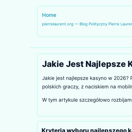
Home
pierrelaurent.org — Blog Polityczny Pierre Laure
Jakie Jest Najlepsze
Jakie jest najlepsze kasyno w 2026? 
polskich graczy, z naciskiem na mobil
W tym artykule szczegółowo rozbijam
Kryteria wyboru najlepszego 