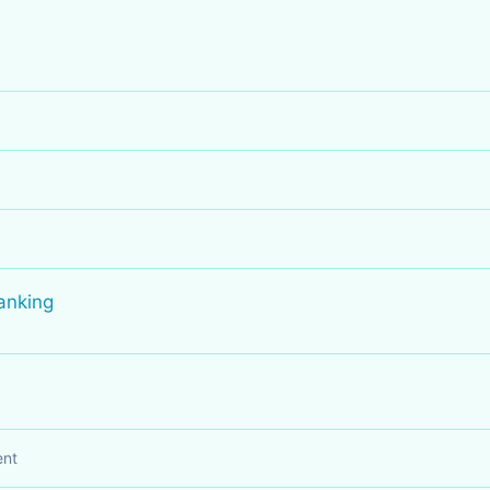
anking
ent