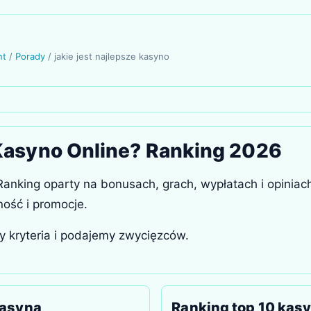
nt
/
Porady
/
jakie jest najlepsze kasyno
 Kasyno Online? Ranking 2026
Ranking oparty na bonusach, grach, wypłatach i opiniach
ność i promocje.
y kryteria i podajemy zwycięzców.
kasyna
Ranking top 10 kas