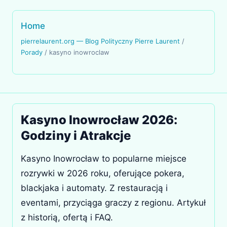
Home
pierrelaurent.org — Blog Polityczny Pierre Laurent
/
Porady
/
kasyno inowroclaw
Kasyno Inowrocław 2026:
Godziny i Atrakcje
Kasyno Inowrocław to popularne miejsce
rozrywki w 2026 roku, oferujące pokera,
blackjaka i automaty. Z restauracją i
eventami, przyciąga graczy z regionu. Artykuł
z historią, ofertą i FAQ.