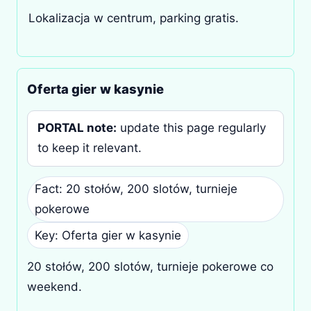
Lokalizacja w centrum, parking gratis.
Oferta gier w kasynie
PORTAL note:
update this page regularly
to keep it relevant.
Fact: 20 stołów, 200 slotów, turnieje
pokerowe
Key: Oferta gier w kasynie
20 stołów, 200 slotów, turnieje pokerowe co
weekend.