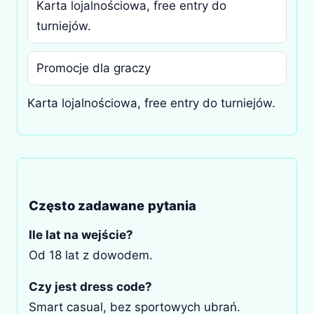
Karta lojalnościowa, free entry do
turniejów.
Promocje dla graczy
Karta lojalnościowa, free entry do turniejów.
Często zadawane pytania
Ile lat na wejście?
Od 18 lat z dowodem.
Czy jest dress code?
Smart casual, bez sportowych ubrań.