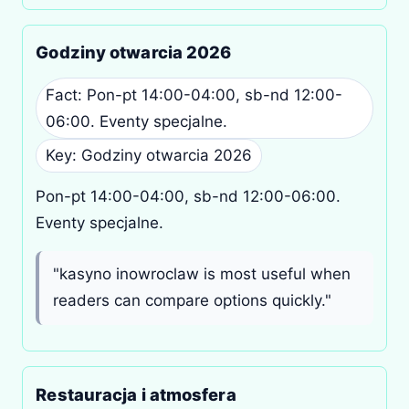
Godziny otwarcia 2026
Fact: Pon-pt 14:00-04:00, sb-nd 12:00-
06:00. Eventy specjalne.
Key: Godziny otwarcia 2026
Pon-pt 14:00-04:00, sb-nd 12:00-06:00.
Eventy specjalne.
"kasyno inowroclaw is most useful when
readers can compare options quickly."
Restauracja i atmosfera