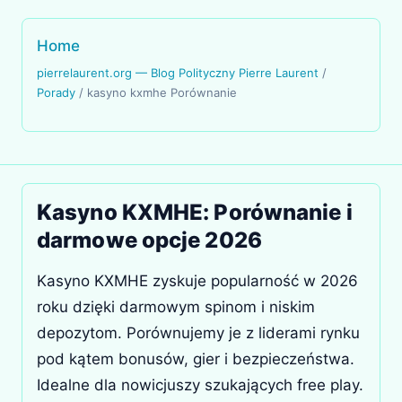
Home
pierrelaurent.org — Blog Polityczny Pierre Laurent
/
Porady
/
kasyno kxmhe Porównanie
Kasyno KXMHE: Porównanie i
darmowe opcje 2026
Kasyno KXMHE zyskuje popularność w 2026
roku dzięki darmowym spinom i niskim
depozytom. Porównujemy je z liderami rynku
pod kątem bonusów, gier i bezpieczeństwa.
Idealne dla nowicjuszy szukających free play.