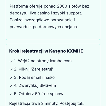
Platforma oferuje ponad 2000 slotów bez
depozytu, live casino i szybki support.
Poniżej szczegółowe porównanie i
przewodnik po darmowych opcjach.
Kroki rejestracji w Kasyno KXMHE
1. Wejdź na stronę kxmhe.com
✓
2. Kliknij 'Zarejestruj'
✓
3. Podaj email i hasło
✓
4. Zweryfikuj SMS-em
✓
5. Odbierz 50 free spinów
✓
Rejestracja trwa 2 minuty. Postępuj tak: