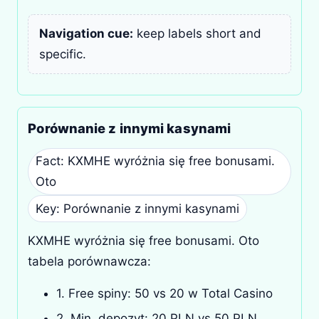
Navigation cue:
keep labels short and
specific.
Porównanie z innymi kasynami
Fact: KXMHE wyróżnia się free bonusami.
Oto
Key: Porównanie z innymi kasynami
KXMHE wyróżnia się free bonusami. Oto
tabela porównawcza:
1. Free spiny: 50 vs 20 w Total Casino
2. Min. depozyt: 20 PLN vs 50 PLN