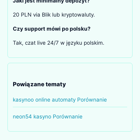
Jaki jest minimalny depozyt?
20 PLN via Blik lub kryptowaluty.
Czy support mówi po polsku?
Tak, czat live 24/7 w języku polskim.
Powiązane tematy
kasynoo online automaty Porównanie
neon54 kasyno Porównanie