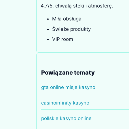
4.7/5, chwalą steki i atmosferę.
Miła obsługa
Świeże produkty
VIP room
Powiązane tematy
gta online misje kasyno
casinoinfinity kasyno
pollskie kasyno online