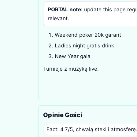
PORTAL note:
update this page regul
relevant.
Weekend poker 20k garant
Ladies night gratis drink
New Year gala
Turnieje z muzyką live.
Opinie Gości
Fact: 4.7/5, chwalą steki i atmosferę