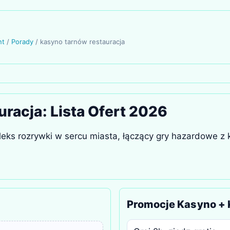
nt
/
Porady
/
kasyno tarnów restauracja
racja: Lista Ofert 2026
eks rozrywki w sercu miasta, łączący gry hazardowe z 
Promocje Kasyno + 