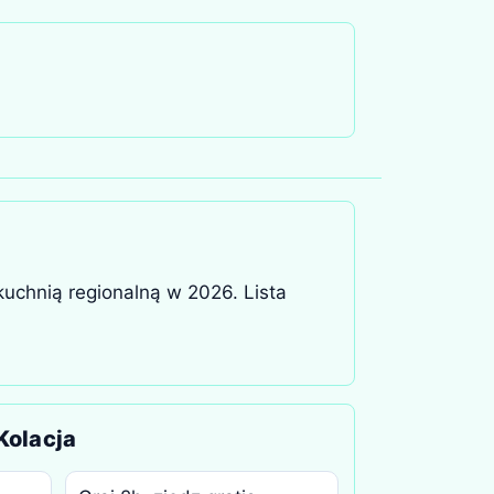
kuchnią regionalną w 2026. Lista
Kolacja