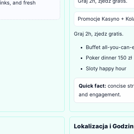
Graj 2h, zjedz gratis.
links, and fresh
Promocje Kasyno + Kol
Graj 2h, zjedz gratis.
Buffet all-you-can-
Poker dinner 150 zł
Sloty happy hour
Quick fact:
concise str
and engagement.
Lokalizacja i Godzi