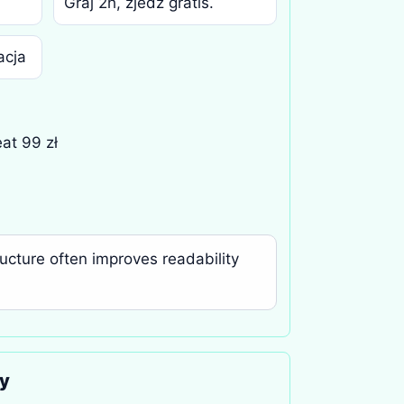
Graj 2h, zjedz gratis.
acja
eat 99 zł
ucture often improves readability
ny