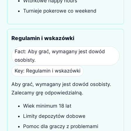
Wtorkowe happy hours
Turnieje pokerowe co weekend
Regulamin i wskazówki
Fact: Aby grać, wymagany jest dowód
osobisty.
Key: Regulamin i wskazówki
Aby grać, wymagany jest dowód osobisty.
Zalecamy grę odpowiedzialną.
Wiek minimum 18 lat
Limity depozytów dobowe
Pomoc dla graczy z problemami