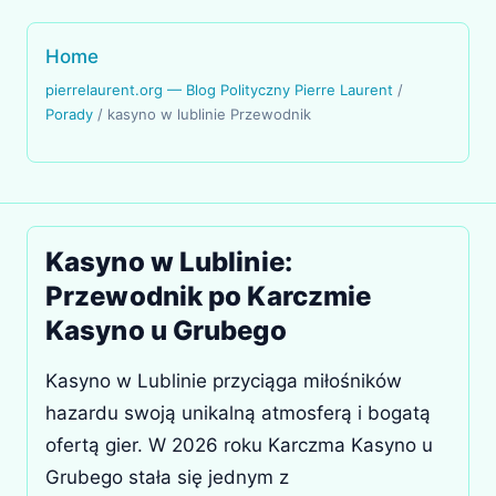
Home
pierrelaurent.org — Blog Polityczny Pierre Laurent
/
Porady
/
kasyno w lublinie Przewodnik
Kasyno w Lublinie:
Przewodnik po Karczmie
Kasyno u Grubego
Kasyno w Lublinie przyciąga miłośników
hazardu swoją unikalną atmosferą i bogatą
ofertą gier. W 2026 roku Karczma Kasyno u
Grubego stała się jednym z