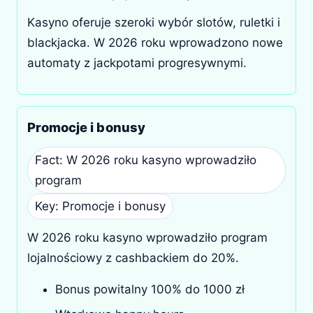
Kasyno oferuje szeroki wybór slotów, ruletki i
blackjacka. W 2026 roku wprowadzono nowe
automaty z jackpotami progresywnymi.
Promocje i bonusy
Fact: W 2026 roku kasyno wprowadziło
program
Key: Promocje i bonusy
W 2026 roku kasyno wprowadziło program
lojalnościowy z cashbackiem do 20%.
Bonus powitalny 100% do 1000 zł