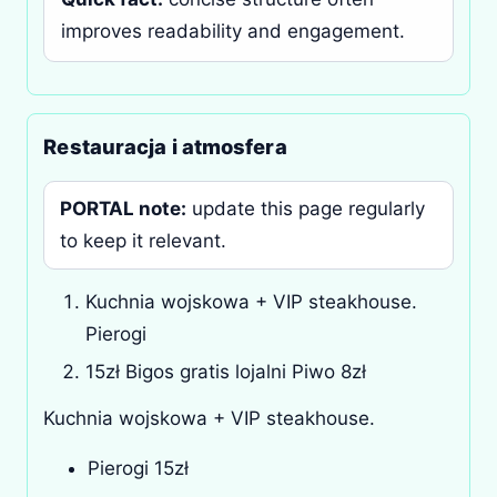
improves readability and engagement.
Restauracja i atmosfera
PORTAL note:
update this page regularly
to keep it relevant.
Kuchnia wojskowa + VIP steakhouse.
Pierogi
15zł Bigos gratis lojalni Piwo 8zł
Kuchnia wojskowa + VIP steakhouse.
Pierogi 15zł