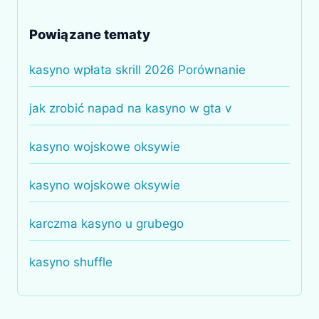
Powiązane tematy
kasyno wpłata skrill 2026 Porównanie
jak zrobić napad na kasyno w gta v
kasyno wojskowe oksywie
kasyno wojskowe oksywie
karczma kasyno u grubego
kasyno shuffle