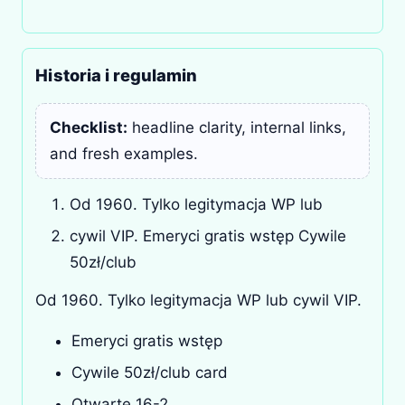
Historia i regulamin
Checklist:
headline clarity, internal links,
and fresh examples.
Od 1960. Tylko legitymacja WP lub
cywil VIP. Emeryci gratis wstęp Cywile
50zł/club
Od 1960. Tylko legitymacja WP lub cywil VIP.
Emeryci gratis wstęp
Cywile 50zł/club card
Otwarte 16-2