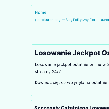
Home
pierrelaurent.org — Blog Polityczny Pierre Laure
Losowanie Jackpot Os
Losowanie jackpot ostatnie online w 
streamy 24/7.
Dowiedz się, co wpłynęło na ostatnie 
Szczegóły Ostatniego Losowa