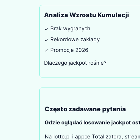
Analiza Wzrostu Kumulacji
Brak wygranych
✓
Rekordowe zakłady
✓
Promocje 2026
✓
Dlaczego jackpot rośnie?
Często zadawane pytania
Gdzie oglądać losowanie jackpot ost
Na lotto.pl i appce Totalizatora, stre