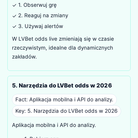
1. Obserwuj grę
✓
2. Reaguj na zmiany
✓
3. Używaj alertów
✓
W LVBet odds live zmieniają się w czasie
rzeczywistym, idealne dla dynamicznych
zakładów.
5. Narzędzia do LVBet odds w 2026
Fact: Aplikacja mobilna i API do analizy.
Key: 5. Narzędzia do LVBet odds w 2026
Aplikacja mobilna i API do analizy.