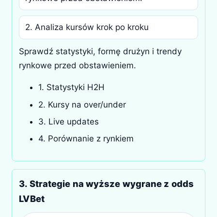
2. Analiza kursów krok po kroku
Sprawdź statystyki, formę drużyn i trendy
rynkowe przed obstawieniem.
1. Statystyki H2H
2. Kursy na over/under
3. Live updates
4. Porównanie z rynkiem
3. Strategie na wyższe wygrane z odds
LVBet