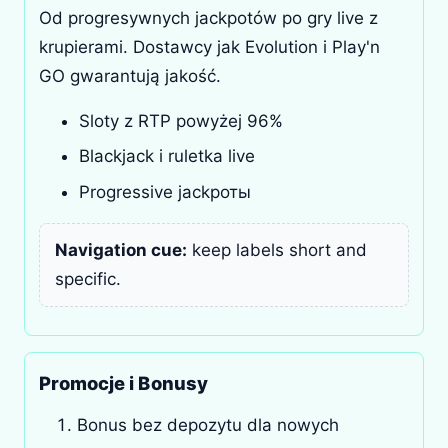
Od progresywnych jackpotów po gry live z
krupierami. Dostawcy jak Evolution i Play'n
GO gwarantują jakość.
Sloty z RTP powyżej 96%
Blackjack i ruletka live
Progressive jackpоты
Navigation cue:
keep labels short and
specific.
Promocje i Bonusy
Bonus bez depozytu dla nowych