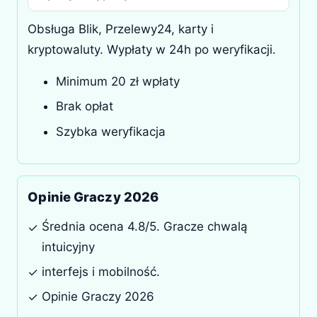
Obsługa Blik, Przelewy24, karty i
kryptowaluty. Wypłaty w 24h po weryfikacji.
Minimum 20 zł wpłaty
Brak opłat
Szybka weryfikacja
Opinie Graczy 2026
Średnia ocena 4.8/5. Gracze chwalą
✓
intuicyjny
interfejs i mobilność.
✓
Opinie Graczy 2026
✓