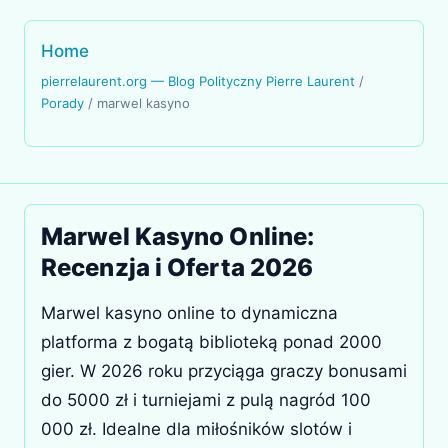
Home
pierrelaurent.org — Blog Polityczny Pierre Laurent
/
Porady
/
marwel kasyno
Marwel Kasyno Online:
Recenzja i Oferta 2026
Marwel kasyno online to dynamiczna
platforma z bogatą biblioteką ponad 2000
gier. W 2026 roku przyciąga graczy bonusami
do 5000 zł i turniejami z pulą nagród 100
000 zł. Idealne dla miłośników slotów i