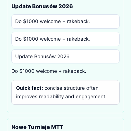
Update Bonusów 2026
Do $1000 welcome + rakeback.
Do $1000 welcome + rakeback.
Update Bonusów 2026
Do $1000 welcome + rakeback.
Quick fact:
concise structure often
improves readability and engagement.
Nowe Turnieje MTT