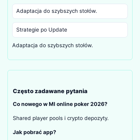
Adaptacja do szybszych stołów.
Strategie po Update
Adaptacja do szybszych stołów.
Często zadawane pytania
Co nowego w MI online poker 2026?
Shared player pools i crypto depozyty.
Jak pobrać app?