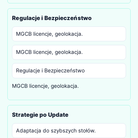
Regulacje i Bezpieczeństwo
MGCB licencje, geolokacja.
MGCB licencje, geolokacja.
Regulacje i Bezpieczeństwo
MGCB licencje, geolokacja.
Strategie po Update
Adaptacja do szybszych stołów.