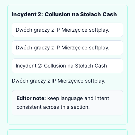
Incydent 2: Collusion na Stołach Cash
Dwóch graczy z IP Mierzęcice softplay.
Dwóch graczy z IP Mierzęcice softplay.
Incydent 2: Collusion na Stołach Cash
Dwóch graczy z IP Mierzęcice softplay.
Editor note:
keep language and intent
consistent across this section.