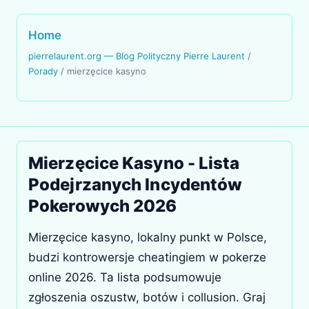
Home
pierrelaurent.org — Blog Polityczny Pierre Laurent
/
Porady
/
mierzęcice kasyno
Mierzęcice Kasyno - Lista
Podejrzanych Incydentów
Pokerowych 2026
Mierzęcice kasyno, lokalny punkt w Polsce,
budzi kontrowersje cheatingiem w pokerze
online 2026. Ta lista podsumowuje
zgłoszenia oszustw, botów i collusion. Graj