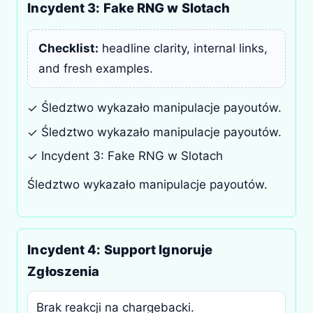
Incydent 3: Fake RNG w Slotach
Checklist:
headline clarity, internal links,
and fresh examples.
Śledztwo wykazało manipulacje payoutów.
✓
Śledztwo wykazało manipulacje payoutów.
✓
Incydent 3: Fake RNG w Slotach
✓
Śledztwo wykazało manipulacje payoutów.
Incydent 4: Support Ignoruje
Zgłoszenia
Brak reakcji na chargebacki.