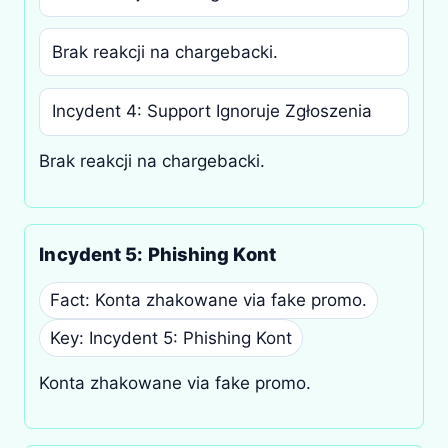
Brak reakcji na chargebacki.
Incydent 4: Support Ignoruje Zgłoszenia
Brak reakcji na chargebacki.
Incydent 5: Phishing Kont
Fact: Konta zhakowane via fake promo.
Key: Incydent 5: Phishing Kont
Konta zhakowane via fake promo.