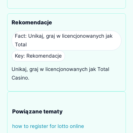
Rekomendacje
Fact: Unikaj, graj w licencjonowanych jak
Total
Key: Rekomendacje
Unikaj, graj w licencjonowanych jak Total
Casino.
Powiązane tematy
how to register for lotto online