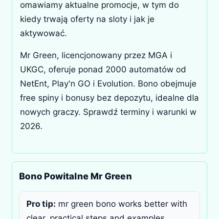
omawiamy aktualne promocje, w tym do
kiedy trwają oferty na sloty i jak je
aktywować.
Mr Green, licencjonowany przez MGA i
UKGC, oferuje ponad 2000 automatów od
NetEnt, Play'n GO i Evolution. Bono obejmuje
free spiny i bonusy bez depozytu, idealne dla
nowych graczy. Sprawdź terminy i warunki w
2026.
Bono Powitalne Mr Green
Pro tip:
mr green bono works better with
clear, practical steps and examples.