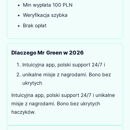
Min wypłata 100 PLN
Weryfikacja szybka
Brak opłat
Dlaczego Mr Green w 2026
Intuicyjna app, polski support 24/7 i
unikalne misje z nagrodami. Bono bez
ukrytych
Intuicyjna app, polski support 24/7 i unikalne
misje z nagrodami. Bono bez ukrytych
haczyków.