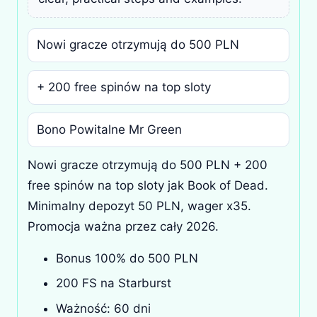
Nowi gracze otrzymują do 500 PLN
+ 200 free spinów na top sloty
Bono Powitalne Mr Green
Nowi gracze otrzymują do 500 PLN + 200
free spinów na top sloty jak Book of Dead.
Minimalny depozyt 50 PLN, wager x35.
Promocja ważna przez cały 2026.
Bonus 100% do 500 PLN
200 FS na Starburst
Ważność: 60 dni