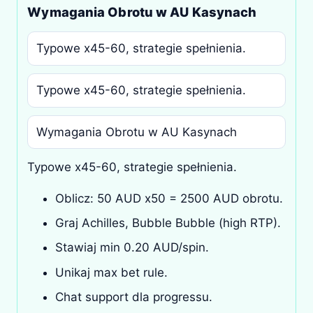
Wymagania Obrotu w AU Kasynach
Typowe x45-60, strategie spełnienia.
Typowe x45-60, strategie spełnienia.
Wymagania Obrotu w AU Kasynach
Typowe x45-60, strategie spełnienia.
Oblicz: 50 AUD x50 = 2500 AUD obrotu.
Graj Achilles, Bubble Bubble (high RTP).
Stawiaj min 0.20 AUD/spin.
Unikaj max bet rule.
Chat support dla progressu.