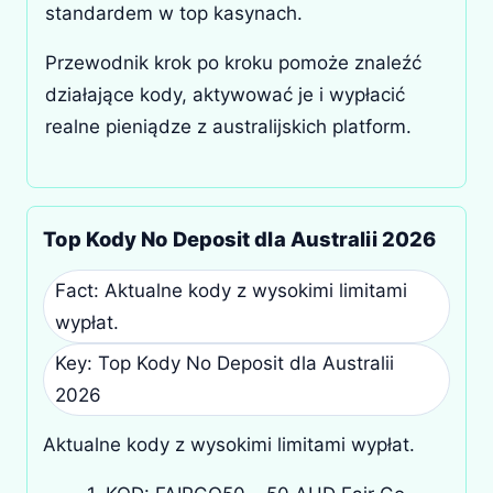
standardem w top kasynach.
Przewodnik krok po kroku pomoże znaleźć
działające kody, aktywować je i wypłacić
realne pieniądze z australijskich platform.
Top Kody No Deposit dla Australii 2026
Fact: Aktualne kody z wysokimi limitami
wypłat.
Key: Top Kody No Deposit dla Australii
2026
Aktualne kody z wysokimi limitami wypłat.