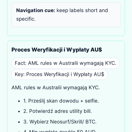
Navigation cue:
keep labels short and
specific.
Proces Weryfikacji i Wypłaty AU$
Fact: AML rules w Australii wymagają KYC.
Key: Proces Weryfikacji i Wypłaty AU$
AML rules w Australii wymagają KYC.
1. Prześlij skan dowodu + selfie.
2. Potwierdź adres utility bill.
3. Wybierz Neosurf/Skrill/ BTC.