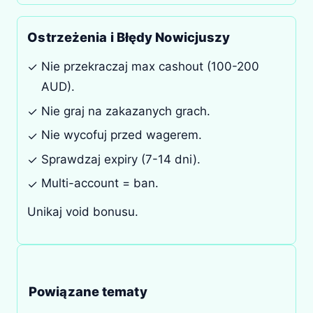
Ostrzeżenia i Błędy Nowicjuszy
Nie przekraczaj max cashout (100-200
✓
AUD).
Nie graj na zakazanych grach.
✓
Nie wycofuj przed wagerem.
✓
Sprawdzaj expiry (7-14 dni).
✓
Multi-account = ban.
✓
Unikaj void bonusu.
Powiązane tematy