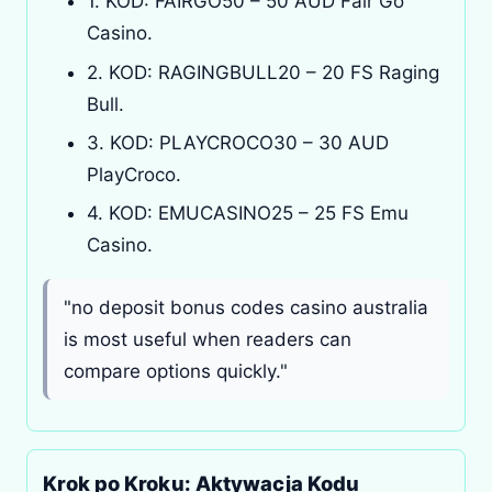
1. KOD: FAIRGO50 – 50 AUD Fair Go
Casino.
2. KOD: RAGINGBULL20 – 20 FS Raging
Bull.
3. KOD: PLAYCROCO30 – 30 AUD
PlayCroco.
4. KOD: EMUCASINO25 – 25 FS Emu
Casino.
"no deposit bonus codes casino australia
is most useful when readers can
compare options quickly."
Krok po Kroku: Aktywacja Kodu