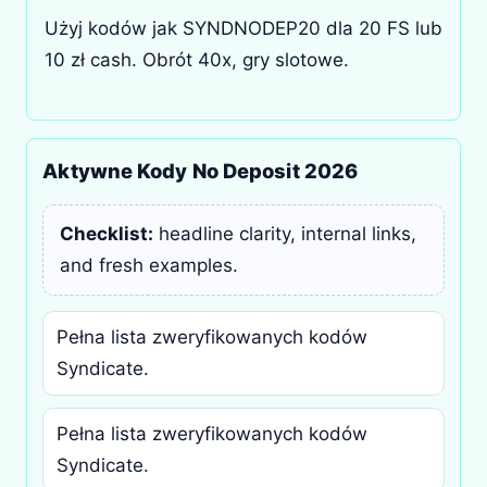
Użyj kodów jak SYNDNODEP20 dla 20 FS lub
10 zł cash. Obrót 40x, gry slotowe.
Aktywne Kody No Deposit 2026
Checklist:
headline clarity, internal links,
and fresh examples.
Pełna lista zweryfikowanych kodów
Syndicate.
Pełna lista zweryfikowanych kodów
Syndicate.