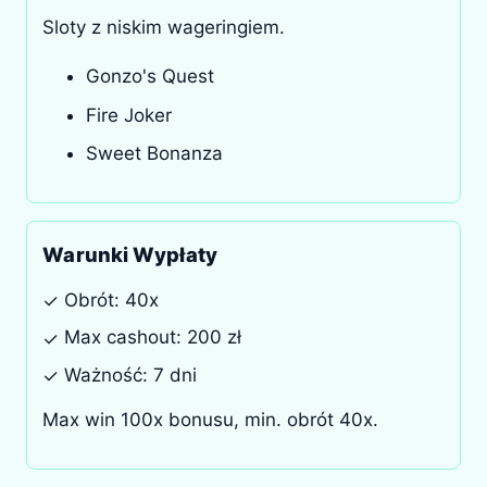
Sloty z niskim wageringiem.
Gonzo's Quest
Fire Joker
Sweet Bonanza
Warunki Wypłaty
Obrót: 40x
✓
Max cashout: 200 zł
✓
Ważność: 7 dni
✓
Max win 100x bonusu, min. obrót 40x.