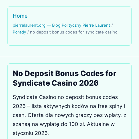
Home
pierrelaurent.org — Blog Polityczny Pierre Laurent
/
Porady
/
no deposit bonus codes for syndicate casino
No Deposit Bonus Codes for
Syndicate Casino 2026
Syndicate Casino no deposit bonus codes
2026 – lista aktywnych kodów na free spiny i
cash. Oferta dla nowych graczy bez wpłaty, z
szansą na wypłatę do 100 zł. Aktualne w
styczniu 2026.