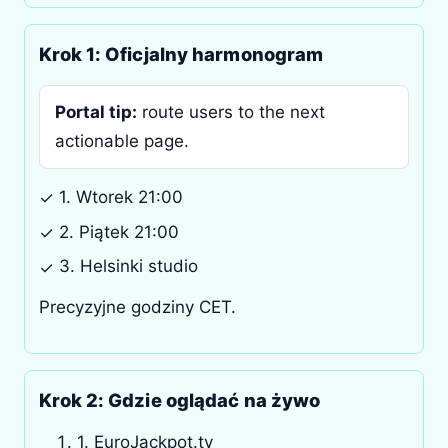
Krok 1: Oficjalny harmonogram
Portal tip:
route users to the next
actionable page.
1. Wtorek 21:00
✓
2. Piątek 21:00
✓
3. Helsinki studio
✓
Precyzyjne godziny CET.
Krok 2: Gdzie oglądać na żywo
1. EuroJackpot.tv