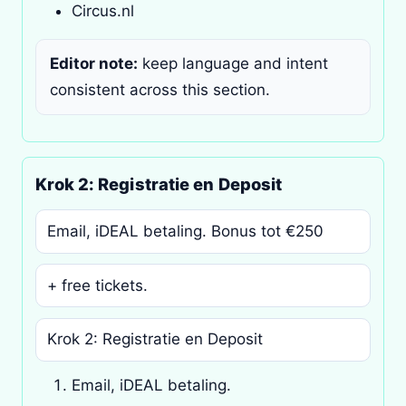
Circus.nl
Editor note:
keep language and intent
consistent across this section.
Krok 2: Registratie en Deposit
Email, iDEAL betaling. Bonus tot €250
+ free tickets.
Krok 2: Registratie en Deposit
Email, iDEAL betaling.