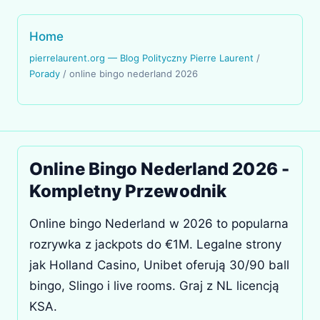
Home
pierrelaurent.org — Blog Polityczny Pierre Laurent
/
Porady
/
online bingo nederland 2026
Online Bingo Nederland 2026 -
Kompletny Przewodnik
Online bingo Nederland w 2026 to popularna
rozrywka z jackpots do €1M. Legalne strony
jak Holland Casino, Unibet oferują 30/90 ball
bingo, Slingo i live rooms. Graj z NL licencją
KSA.