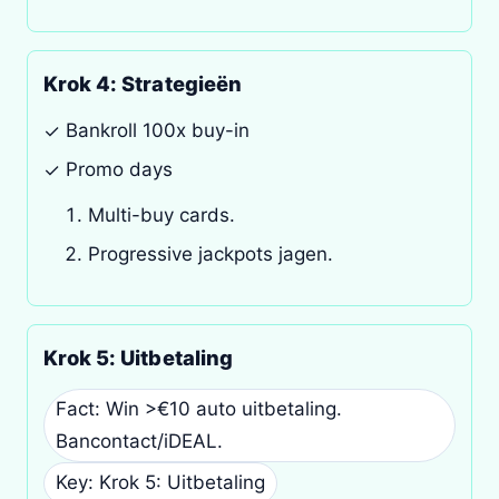
Krok 4: Strategieën
Bankroll 100x buy-in
✓
Promo days
✓
Multi-buy cards.
Progressive jackpots jagen.
Krok 5: Uitbetaling
Fact: Win >€10 auto uitbetaling.
Bancontact/iDEAL.
Key: Krok 5: Uitbetaling