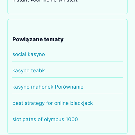
Powiązane tematy
social kasyno
kasyno teabk
kasyno mahonek Porównanie
best strategy for online blackjack
slot gates of olympus 1000