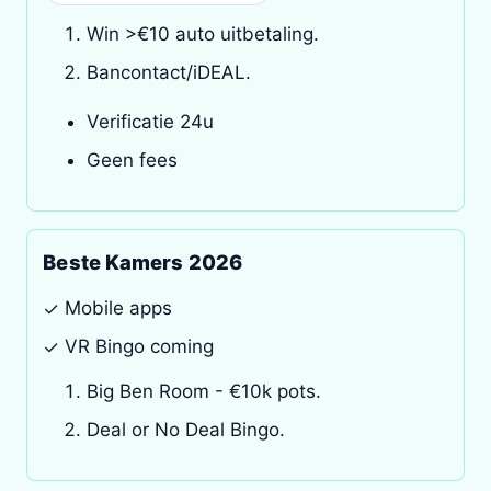
Win >€10 auto uitbetaling.
Bancontact/iDEAL.
Verificatie 24u
Geen fees
Beste Kamers 2026
Mobile apps
✓
VR Bingo coming
✓
Big Ben Room - €10k pots.
Deal or No Deal Bingo.