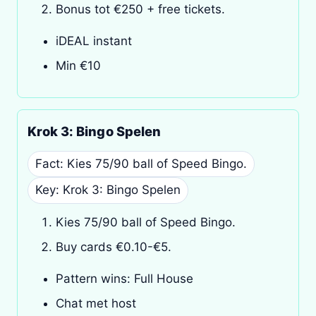
Bonus tot €250 + free tickets.
iDEAL instant
Min €10
Krok 3: Bingo Spelen
Fact: Kies 75/90 ball of Speed Bingo.
Key: Krok 3: Bingo Spelen
Kies 75/90 ball of Speed Bingo.
Buy cards €0.10-€5.
Pattern wins: Full House
Chat met host