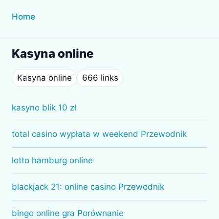
Home
Kasyna online
Kasyna online
666 links
kasyno blik 10 zł
total casino wypłata w weekend Przewodnik
lotto hamburg online
blackjack 21: online casino Przewodnik
bingo online gra Porównanie