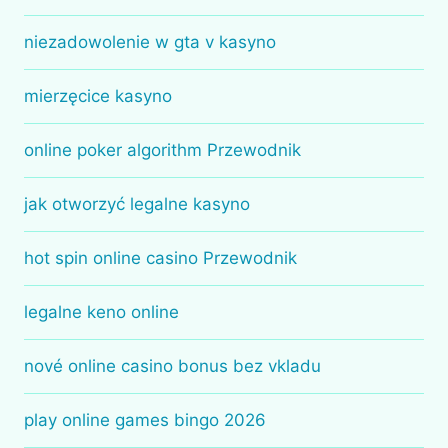
niezadowolenie w gta v kasyno
mierzęcice kasyno
online poker algorithm Przewodnik
jak otworzyć legalne kasyno
hot spin online casino Przewodnik
legalne keno online
nové online casino bonus bez vkladu
play online games bingo 2026