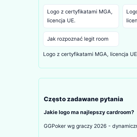
Logo z certyfikatami MGA,
Logo
licencja UE.
lice
Jak rozpoznać legit room
Logo z certyfikatami MGA, licencja UE
Często zadawane pytania
Jakie logo ma najlepszy cardroom?
GGPoker wg graczy 2026 - dynamiczn