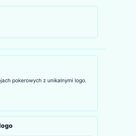
kojach pokerowych z unikalnymi logo.
 logo