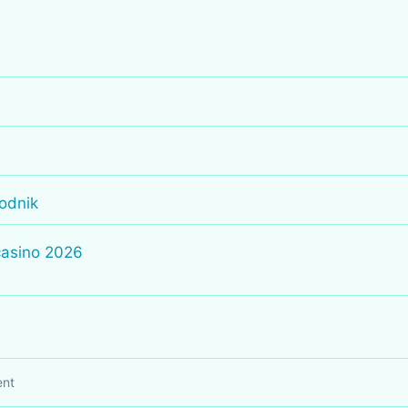
odnik
casino 2026
ent