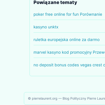
Powiązane tematy
poker free online for fun Porównanie
kasyno unktx
ruletka europejska online za darmo
marvel kasyno kod promocyjny Przew
no deposit bonus codes vegas crest 
© pierrelaurent.org — Blog Polityczny Pierre Laur