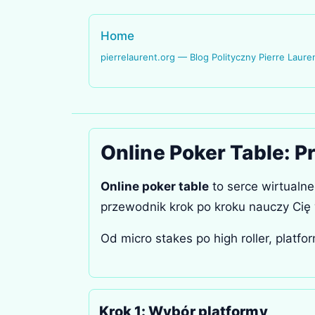
Home
pierrelaurent.org — Blog Polityczny Pierre Laure
Online Poker Table: 
Online poker table
to serce wirtualne
przewodnik krok po kroku nauczy Cię
Od micro stakes po high roller, platf
Krok 1: Wybór platformy