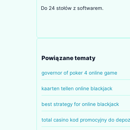
Do 24 stołów z softwarem.
Powiązane tematy
governor of poker 4 online game
kaarten tellen online blackjack
best strategy for online blackjack
total casino kod promocyjny do depo