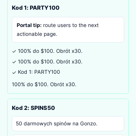
Kod 1: PARTY100
Portal tip:
route users to the next
actionable page.
100% do $100. Obrót x30.
✓
100% do $100. Obrót x30.
✓
Kod 1: PARTY100
✓
100% do $100. Obrót x30.
Kod 2: SPINS50
50 darmowych spinów na Gonzo.