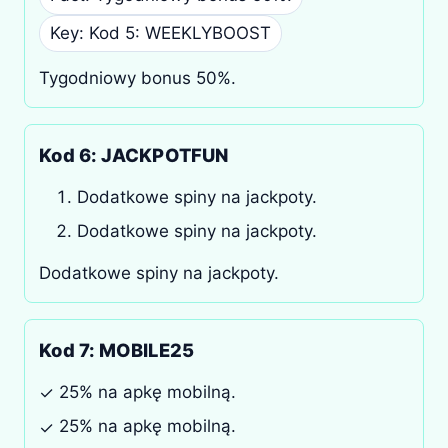
Key: Kod 5: WEEKLYBOOST
Tygodniowy bonus 50%.
Kod 6: JACKPOTFUN
Dodatkowe spiny na jackpoty.
Dodatkowe spiny na jackpoty.
Dodatkowe spiny na jackpoty.
Kod 7: MOBILE25
25% na apkę mobilną.
✓
25% na apkę mobilną.
✓