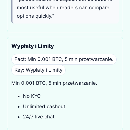
most useful when readers can compare
options quickly."
Wypłaty i Limity
Fact: Min 0.001 BTC, 5 min przetwarzanie.
Key: Wypłaty i Limity
Min 0.001 BTC, 5 min przetwarzanie.
No KYC
Unlimited cashout
24/7 live chat