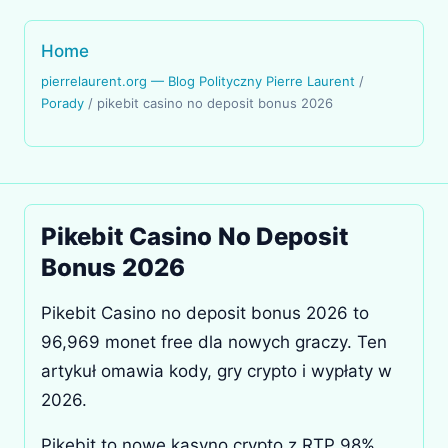
Home
pierrelaurent.org — Blog Polityczny Pierre Laurent
/
Porady
/
pikebit casino no deposit bonus 2026
Pikebit Casino No Deposit
Bonus 2026
Pikebit Casino no deposit bonus 2026 to
96,969 monet free dla nowych graczy. Ten
artykuł omawia kody, gry crypto i wypłaty w
2026.
Pikebit to nowe kasyno crypto z RTP 98%,