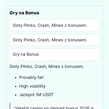
Gry na Bonus
Sloty Plinko, Crash, Mines z bonusem.
Sloty Plinko, Crash, Mines z bonusem.
Gry na Bonus
Sloty Plinko, Crash, Mines z bonusem.
Provably fair
High volatility
Jackpot 1M USDT
"pikebit casino no deposit bonus 2026 is