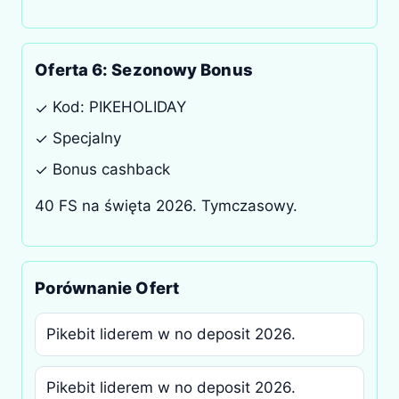
Oferta 6: Sezonowy Bonus
Kod: PIKEHOLIDAY
✓
Specjalny
✓
Bonus cashback
✓
40 FS na święta 2026. Tymczasowy.
Porównanie Ofert
Pikebit liderem w no deposit 2026.
Pikebit liderem w no deposit 2026.