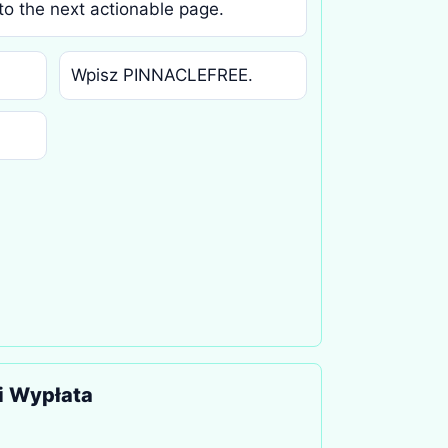
to the next actionable page.
Wpisz PINNACLEFREE.
 i Wypłata