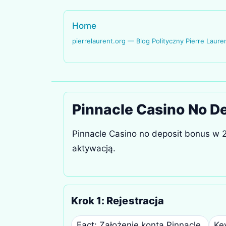
Home
pierrelaurent.org — Blog Polityczny Pierre Laure
Pinnacle Casino No D
Pinnacle Casino no deposit bonus w 
aktywacją.
Krok 1: Rejestracja
Fact: Założenie konta Pinnacle.
Key