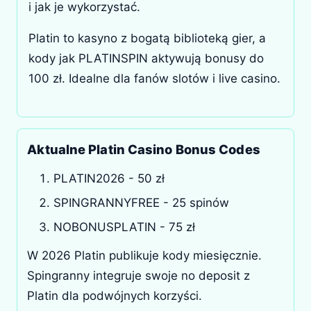
i jak je wykorzystać.
Platin to kasyno z bogatą biblioteką gier, a
kody jak PLATINSPIN aktywują bonusy do
100 zł. Idealne dla fanów slotów i live casino.
Aktualne Platin Casino Bonus Codes
PLATIN2026 - 50 zł
SPINGRANNYFREE - 25 spinów
NOBONUSPLATIN - 75 zł
W 2026 Platin publikuje kody miesięcznie.
Spingranny integruje swoje no deposit z
Platin dla podwójnych korzyści.