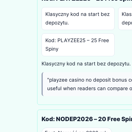
Klasyczny kod na start bez
Klas
depozytu.
dep
Kod: PLAYZEE25 – 25 Free
Spiny
Klasyczny kod na start bez depozytu.
"playzee casino no deposit bonus 
useful when readers can compare op
Kod: NODEP2026 – 20 Free Spi