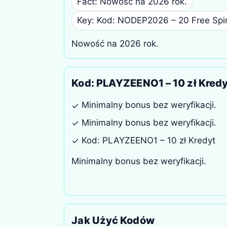
Fact: Nowość na 2026 rok.
Key: Kod: NODEP2026 – 20 Free Spi
Nowość na 2026 rok.
Kod: PLAYZEENO1 – 10 zł Kredy
Minimalny bonus bez weryfikacji.
✓
Minimalny bonus bez weryfikacji.
✓
Kod: PLAYZEENO1 – 10 zł Kredyt
✓
Minimalny bonus bez weryfikacji.
Jak Użyć Kodów