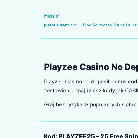
Home
pierrelaurent.org — Blog Polityczny Pierre Laure
Playzee Casino No De
Playzee Casino no deposit bonus cod
zestawieniu znajdziesz kody jak CA
Graj bez ryzyka w popularnych slotach
Kod: PLAYZEE25 – 25 Free Spi