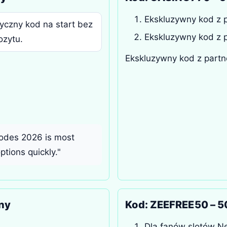
Ekskluzywny kod z 
yczny kod na start bez
Ekskluzywny kod z 
ozytu.
Ekskluzywny kod z part
codes 2026 is most
tions quickly."
ny
Kod: ZEEFREE50 – 5
Dla fanów slotów Ne