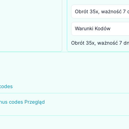
Obrót 35x, ważność 7 d
Warunki Kodów
Obrót 35x, ważność 7 dn
 codes
onus codes Przegląd