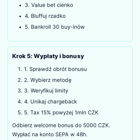
3. Value bet cienko
4. Bluffuj rzadko
5. Bankroll 30 buy-inów
Krok 5: Wypłaty i bonusy
1. Sprawdź obrót bonusu
2. Wybierz metodę
3. Weryfikuj limity
4. Unikaj chargeback
5. Tax 15% powyżej 1mln CZK
Odbierz welcome bonus do 5000 CZK.
Wypłać na konto SEPA w 48h.