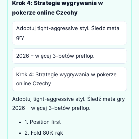
Krok 4: Strategie wygrywania w
pokerze online Czechy
Adoptuj tight-aggressive styl. Śledź meta
gry
2026 – więcej 3-betów preflop.
Krok 4: Strategie wygrywania w pokerze
online Czechy
Adoptuj tight-aggressive styl. Śledź meta gry
2026 – więcej 3-betów preflop.
1. Position first
2. Fold 80% rąk