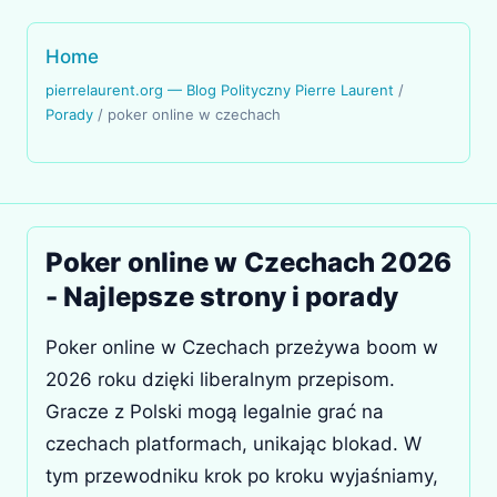
Home
pierrelaurent.org — Blog Polityczny Pierre Laurent
/
Porady
/
poker online w czechach
Poker online w Czechach 2026
- Najlepsze strony i porady
Poker online w Czechach przeżywa boom w
2026 roku dzięki liberalnym przepisom.
Gracze z Polski mogą legalnie grać na
czechach platformach, unikając blokad. W
tym przewodniku krok po kroku wyjaśniamy,