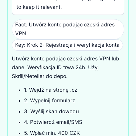
to keep it relevant.
Fact: Utwórz konto podając czeski adres
VPN
Key: Krok 2: Rejestracja i weryfikacja konta
Utwórz konto podając czeski adres VPN lub
dane. Weryfikacja ID trwa 24h. Użyj
Skrill/Neteller do depo.
1. Wejdź na stronę .cz
2. Wypełnij formularz
3. Wyślij skan dowodu
4. Potwierdź email/SMS
5. Wpłać min. 400 CZK