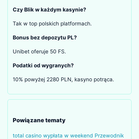
Czy Blik w każdym kasynie?
Tak w top polskich platformach.
Bonus bez depozytu PL?
Unibet oferuje 50 FS.
Podatki od wygranych?
10% powyżej 2280 PLN, kasyno potrąca.
Powiązane tematy
total casino wypłata w weekend Przewodnik