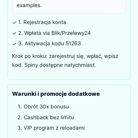
examples.
1. Rejestracja konta
✓
2. Wpłata via Blik/Przelewy24
✓
3. Aktywacja kodu 51263
✓
Krok po kroku: zarejestruj się, wpłać, wpisz
kod. Spiny dostępne natychmiast.
Warunki i promocje dodatkowe
Obrót 30x bonusu
Cashback bez limitu
VIP program z reloadami