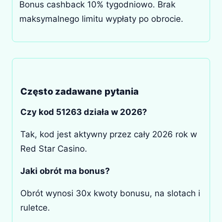
Bonus cashback 10% tygodniowo. Brak
maksymalnego limitu wypłaty po obrocie.
Często zadawane pytania
Czy kod 51263 działa w 2026?
Tak, kod jest aktywny przez cały 2026 rok w
Red Star Casino.
Jaki obrót ma bonus?
Obrót wynosi 30x kwoty bonusu, na slotach i
ruletce.