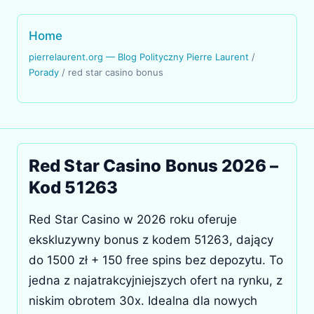
Home
pierrelaurent.org — Blog Polityczny Pierre Laurent
/
Porady
/
red star casino bonus
Red Star Casino Bonus 2026 –
Kod 51263
Red Star Casino w 2026 roku oferuje
ekskluzywny bonus z kodem 51263, dający
do 1500 zł + 150 free spins bez depozytu. To
jedna z najatrakcyjniejszych ofert na rynku, z
niskim obrotem 30x. Idealna dla nowych