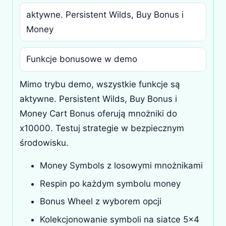
aktywne. Persistent Wilds, Buy Bonus i
Money
Funkcje bonusowe w demo
Mimo trybu demo, wszystkie funkcje są
aktywne. Persistent Wilds, Buy Bonus i
Money Cart Bonus oferują mnożniki do
x10000. Testuj strategie w bezpiecznym
środowisku.
Money Symbols z losowymi mnożnikami
Respin po każdym symbolu money
Bonus Wheel z wyborem opcji
Kolekcjonowanie symboli na siatce 5x4