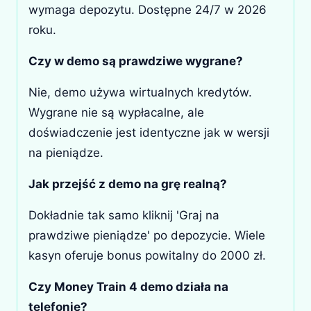
wymaga depozytu. Dostępne 24/7 w 2026
roku.
Czy w demo są prawdziwe wygrane?
Nie, demo używa wirtualnych kredytów.
Wygrane nie są wypłacalne, ale
doświadczenie jest identyczne jak w wersji
na pieniądze.
Jak przejść z demo na grę realną?
Dokładnie tak samo kliknij 'Graj na
prawdziwe pieniądze' po depozycie. Wiele
kasyn oferuje bonus powitalny do 2000 zł.
Czy Money Train 4 demo działa na
telefonie?