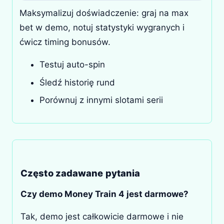
Maksymalizuj doświadczenie: graj na max
bet w demo, notuj statystyki wygranych i
ćwicz timing bonusów.
Testuj auto-spin
Śledź historię rund
Porównuj z innymi slotami serii
Często zadawane pytania
Czy demo Money Train 4 jest darmowe?
Tak, demo jest całkowicie darmowe i nie