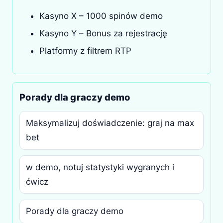
Kasyno X – 1000 spinów demo
Kasyno Y – Bonus za rejestrację
Platformy z filtrem RTP
Porady dla graczy demo
Maksymalizuj doświadczenie: graj na max
bet
w demo, notuj statystyki wygranych i
ćwicz
Porady dla graczy demo