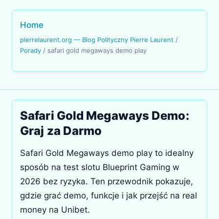
Home
pierrelaurent.org — Blog Polityczny Pierre Laurent
/
Porady
/
safari gold megaways demo play
Safari Gold Megaways Demo:
Graj za Darmo
Safari Gold Megaways demo play to idealny
sposób na test slotu Blueprint Gaming w
2026 bez ryzyka. Ten przewodnik pokazuje,
gdzie grać demo, funkcje i jak przejść na real
money na Unibet.