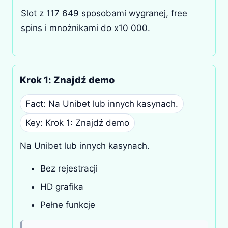
Slot z 117 649 sposobami wygranej, free
spins i mnożnikami do x10 000.
Krok 1: Znajdź demo
Fact: Na Unibet lub innych kasynach.
Key: Krok 1: Znajdź demo
Na Unibet lub innych kasynach.
Bez rejestracji
HD grafika
Pełne funkcje