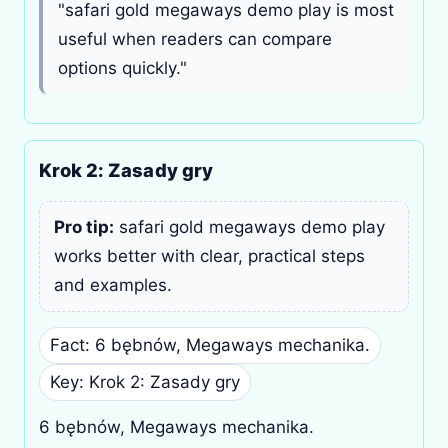
"safari gold megaways demo play is most
useful when readers can compare
options quickly."
Krok 2: Zasady gry
Pro tip:
safari gold megaways demo play
works better with clear, practical steps
and examples.
Fact: 6 bębnów, Megaways mechanika.
Key: Krok 2: Zasady gry
6 bębnów, Megaways mechanika.