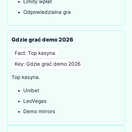
Limity wpłat
Odpowiedzialna gra
Gdzie grać demo 2026
Fact: Top kasyna.
Key: Gdzie grać demo 2026
Top kasyna.
Unibet
LeoVegas
Demo mirrors