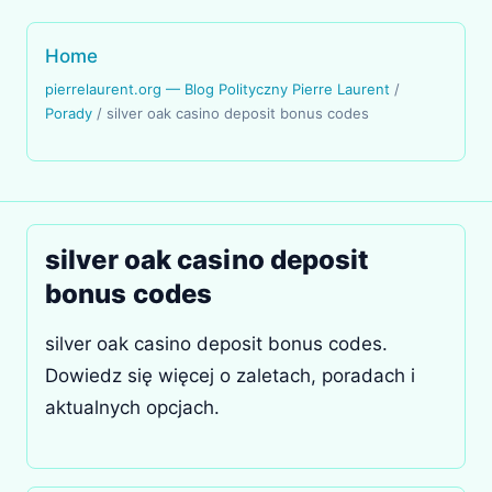
Home
pierrelaurent.org — Blog Polityczny Pierre Laurent
/
Porady
/
silver oak casino deposit bonus codes
silver oak casino deposit
bonus codes
silver oak casino deposit bonus codes.
Dowiedz się więcej o zaletach, poradach i
aktualnych opcjach.