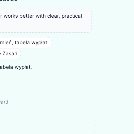
 works better with clear, practical
ymień, tabela wypłat.
e Zasad
tabela wypłat.
card