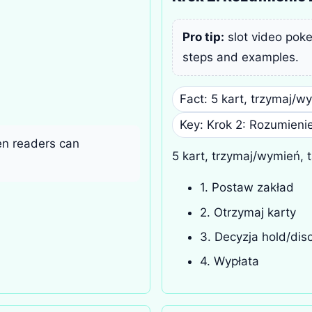
Pro tip:
slot video poker
steps and examples.
Fact: 5 kart, trzymaj/w
Key: Krok 2: Rozumieni
en readers can
5 kart, trzymaj/wymień, 
1. Postaw zakład
2. Otrzymaj karty
3. Decyzja hold/dis
4. Wypłata