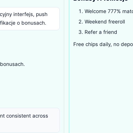
Welcome 777% mat
icyjny interfejs, push
Weekend freeroll
fikacje o bonusach.
Refer a friend
Free chips daily, no depos
o bonusach.
nt consistent across