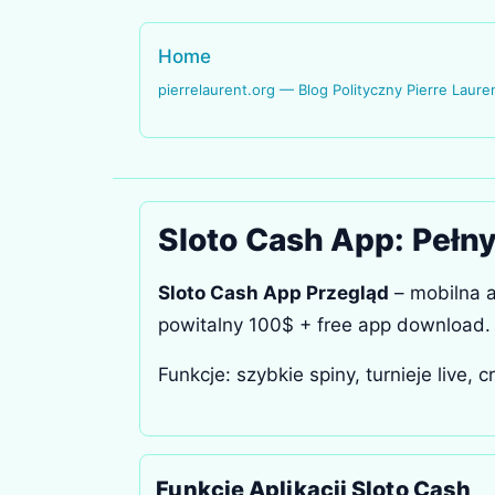
Home
pierrelaurent.org — Blog Polityczny Pierre Laure
Sloto Cash App: Pełn
Sloto Cash App Przegląd
– mobilna a
powitalny 100$ + free app download.
Funkcje: szybkie spiny, turnieje live,
Funkcje Aplikacji Sloto Cash