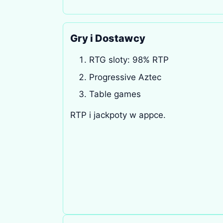
Gry i Dostawcy
RTG sloty: 98% RTP
Progressive Aztec
Table games
RTP i jackpoty w appce.