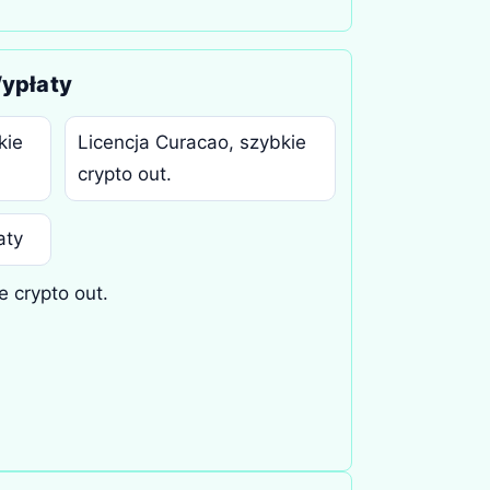
ypłaty
kie
Licencja Curacao, szybkie
crypto out.
aty
e crypto out.