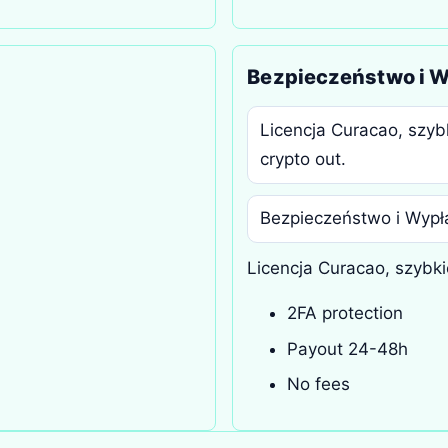
Bezpieczeństwo i W
Licencja Curacao, szyb
crypto out.
Bezpieczeństwo i Wypł
Licencja Curacao, szybki
2FA protection
Payout 24-48h
No fees