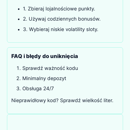
1. Zbieraj lojalnościowe punkty.
2. Używaj codziennych bonusów.
3. Wybieraj niskie volatility sloty.
FAQ i błędy do uniknięcia
Sprawdź ważność kodu
Minimalny depozyt
Obsługa 24/7
Nieprawidłowy kod? Sprawdź wielkość liter.