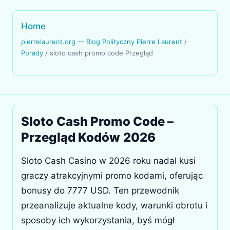
Home
pierrelaurent.org — Blog Polityczny Pierre Laurent
/
Porady
/
sloto cash promo code Przegląd
Sloto Cash Promo Code –
Przegląd Kodów 2026
Sloto Cash Casino w 2026 roku nadal kusi
graczy atrakcyjnymi promo kodami, oferując
bonusy do 7777 USD. Ten przewodnik
przeanalizuje aktualne kody, warunki obrotu i
sposoby ich wykorzystania, byś mógł