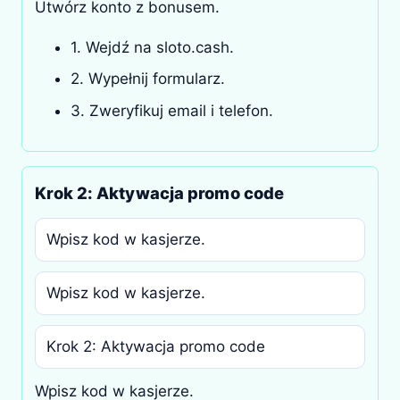
Utwórz konto z bonusem.
1. Wejdź na sloto.cash.
2. Wypełnij formularz.
3. Zweryfikuj email i telefon.
Krok 2: Aktywacja promo code
Wpisz kod w kasjerze.
Wpisz kod w kasjerze.
Krok 2: Aktywacja promo code
Wpisz kod w kasjerze.