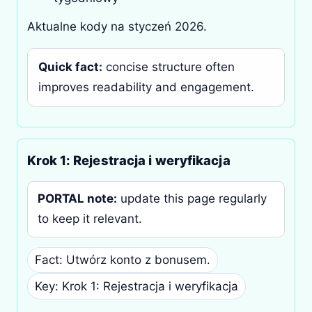
Aktualne kody na styczeń 2026.
Quick fact:
concise structure often
improves readability and engagement.
Krok 1: Rejestracja i weryfikacja
PORTAL note:
update this page regularly
to keep it relevant.
Fact: Utwórz konto z bonusem.
Key: Krok 1: Rejestracja i weryfikacja