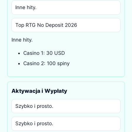
Inne hity.
Top RTG No Deposit 2026
Inne hity.
Casino 1: 30 USD
Casino 2: 100 spiny
Aktywacja i Wypłaty
Szybko i prosto.
Szybko i prosto.