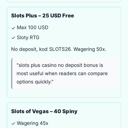
Slots Plus – 25 USD Free
Max 100 USD
✓
Sloty RTG
✓
No deposit, kod SLOTS26. Wagering 50x.
"slots plus casino no deposit bonus is
most useful when readers can compare
options quickly."
Slots of Vegas – 40 Spiny
Wagering 45x
✓