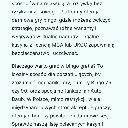
sposobów na relaksującą rozrywkę bez
ryzyka finansowego. Platformy oferują
darmowe gry bingo, gdzie możesz ćwiczyć
strategie, poznawać różne warianty i
wygrywać wirtualne nagrody. Legalne
kasyna z licencją MGA lub UKGC zapewniają
bezpieczeństwo i uczciwość.
Dlaczego warto grać w bingo gratis? To
idealny sposób dla początkujących, by
zrozumieć mechanikę gry, numery Bingo 75
czy 90, oraz specjalne funkcje jak Auto-
Daub. W Polsce, mimo restrykcji, wiele
międzynarodowych stron akceptuje graczy,
oferując bonusy powitalne i darmowe sesje.
Sprawdź naszą listę polecanych kasyn i