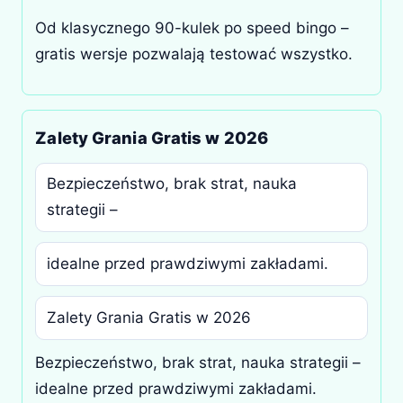
Od klasycznego 90-kulek po speed bingo –
gratis wersje pozwalają testować wszystko.
Zalety Grania Gratis w 2026
Bezpieczeństwo, brak strat, nauka
strategii –
idealne przed prawdziwymi zakładami.
Zalety Grania Gratis w 2026
Bezpieczeństwo, brak strat, nauka strategii –
idealne przed prawdziwymi zakładami.