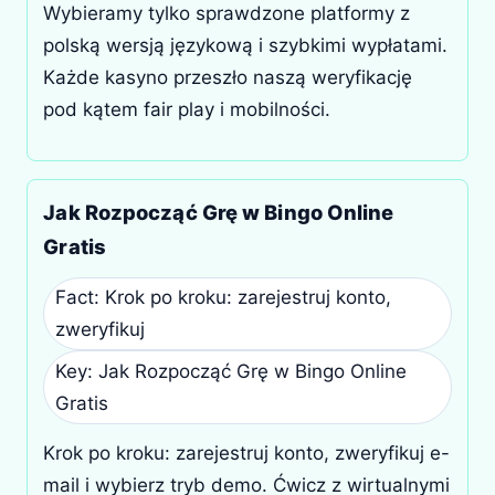
Wybieramy tylko sprawdzone platformy z
polską wersją językową i szybkimi wypłatami.
Każde kasyno przeszło naszą weryfikację
pod kątem fair play i mobilności.
Jak Rozpocząć Grę w Bingo Online
Gratis
Fact: Krok po kroku: zarejestruj konto,
zweryfikuj
Key: Jak Rozpocząć Grę w Bingo Online
Gratis
Krok po kroku: zarejestruj konto, zweryfikuj e-
mail i wybierz tryb demo. Ćwicz z wirtualnymi