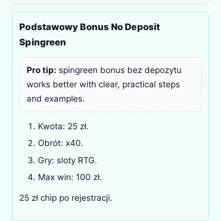
Podstawowy Bonus No Deposit
Spingreen
Pro tip:
spingreen bonus bez depozytu
works better with clear, practical steps
and examples.
Kwota: 25 zł.
Obrót: x40.
Gry: sloty RTG.
Max win: 100 zł.
25 zł chip po rejestracji.