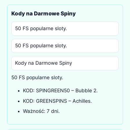
Kody na Darmowe Spiny
50 FS popularne sloty.
50 FS popularne sloty.
Kody na Darmowe Spiny
50 FS popularne sloty.
KOD: SPINGREEN50 – Bubble 2.
KOD: GREENSPINS – Achilles.
Ważność: 7 dni.