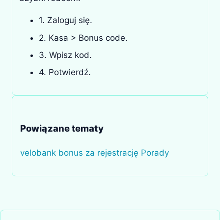
1. Zaloguj się.
2. Kasa > Bonus code.
3. Wpisz kod.
4. Potwierdź.
Powiązane tematy
velobank bonus za rejestrację Porady