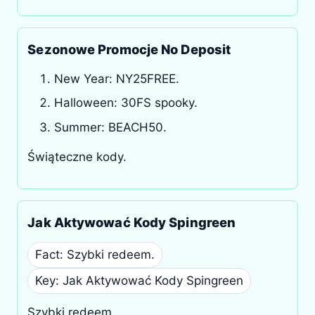
Sezonowe Promocje No Deposit
New Year: NY25FREE.
Halloween: 30FS spooky.
Summer: BEACH50.
Świąteczne kody.
Jak Aktywować Kody Spingreen
Fact: Szybki redeem.
Key: Jak Aktywować Kody Spingreen
Szybki redeem.