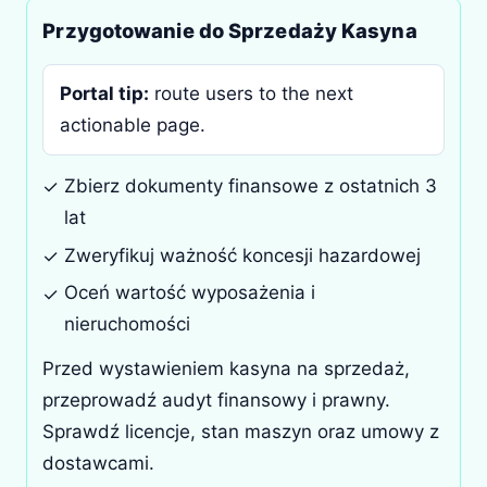
Przygotowanie do Sprzedaży Kasyna
Portal tip:
route users to the next
actionable page.
Zbierz dokumenty finansowe z ostatnich 3
✓
lat
Zweryfikuj ważność koncesji hazardowej
✓
Oceń wartość wyposażenia i
✓
nieruchomości
Przed wystawieniem kasyna na sprzedaż,
przeprowadź audyt finansowy i prawny.
Sprawdź licencje, stan maszyn oraz umowy z
dostawcami.