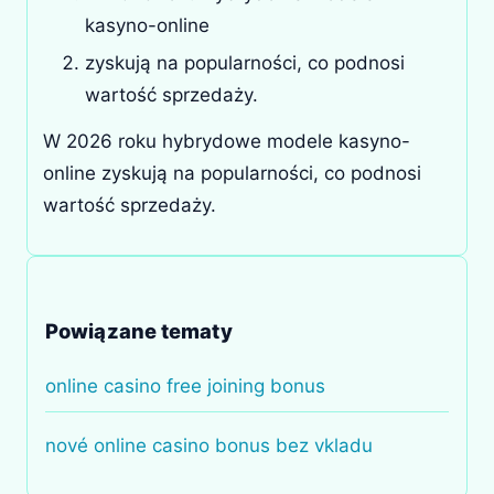
kasyno-online
zyskują na popularności, co podnosi
wartość sprzedaży.
W 2026 roku hybrydowe modele kasyno-
online zyskują na popularności, co podnosi
wartość sprzedaży.
Powiązane tematy
online casino free joining bonus
nové online casino bonus bez vkladu