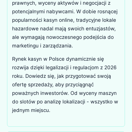
prawnych, wyceny aktywów i negocjacji z
potencjalnymi nabywcami. W dobie rosnącej
popularności kasyn online, tradycyjne lokale
hazardowe nadal mają swoich entuzjastów,
ale wymagają nowoczesnego podejścia do
marketingu i zarządzania.
Rynek kasyn w Polsce dynamicznie się
rozwija dzięki legalizacji i regulacjom z 2026
roku. Dowiedz się, jak przygotować swoją
ofertę sprzedaży, aby przyciągnąć
poważnych inwestorów. Od wyceny maszyn
do slotów po analizę lokalizacji - wszystko w
jednym miejscu.