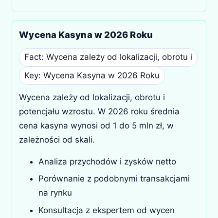
Wycena Kasyna w 2026 Roku
Fact: Wycena zależy od lokalizacji, obrotu i
Key: Wycena Kasyna w 2026 Roku
Wycena zależy od lokalizacji, obrotu i
potencjału wzrostu. W 2026 roku średnia
cena kasyna wynosi od 1 do 5 mln zł, w
zależności od skali.
Analiza przychodów i zysków netto
Porównanie z podobnymi transakcjami
na rynku
Konsultacja z ekspertem od wycen