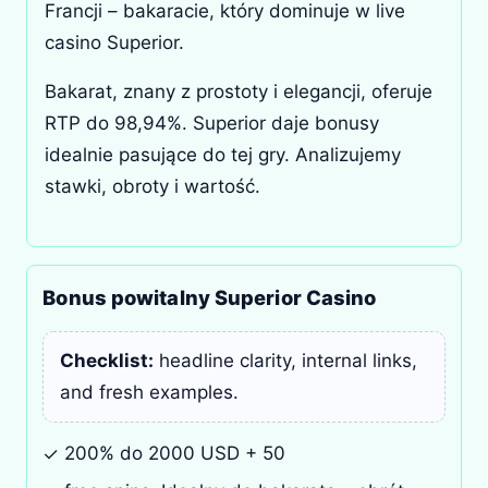
Francji – bakaracie, który dominuje w live
casino Superior.
Bakarat, znany z prostoty i elegancji, oferuje
RTP do 98,94%. Superior daje bonusy
idealnie pasujące do tej gry. Analizujemy
stawki, obroty i wartość.
Bonus powitalny Superior Casino
Checklist:
headline clarity, internal links,
and fresh examples.
200% do 2000 USD + 50
✓