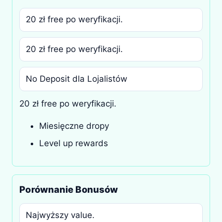
20 zł free po weryfikacji.
20 zł free po weryfikacji.
No Deposit dla Lojalistów
20 zł free po weryfikacji.
Miesięczne dropy
Level up rewards
Porównanie Bonusów
Najwyższy value.