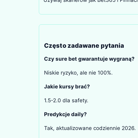
Używaj skanerów jak Bet365 i Pinnacl
Często zadawane pytania
Czy sure bet gwarantuje wygraną?
Niskie ryzyko, ale nie 100%.
Jakie kursy brać?
1.5-2.0 dla safety.
Predykcje daily?
Tak, aktualizowane codziennie 2026.