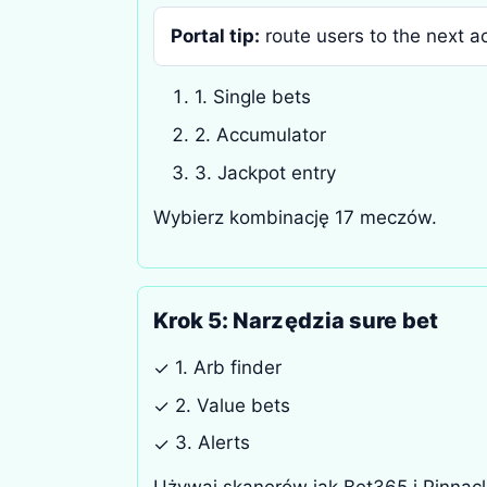
Portal tip:
route users to the next a
1. Single bets
2. Accumulator
3. Jackpot entry
Wybierz kombinację 17 meczów.
Krok 5: Narzędzia sure bet
1. Arb finder
✓
2. Value bets
✓
3. Alerts
✓