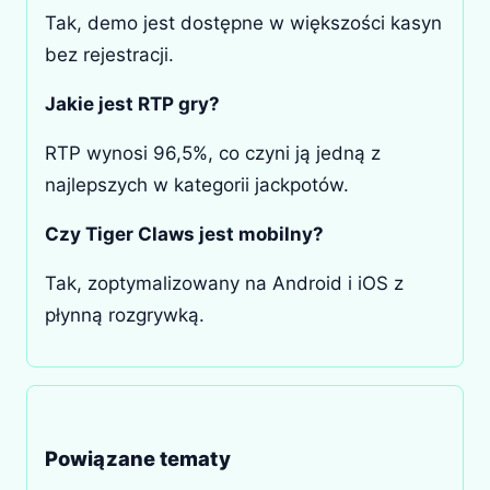
Tak, demo jest dostępne w większości kasyn
bez rejestracji.
Jakie jest RTP gry?
RTP wynosi 96,5%, co czyni ją jedną z
najlepszych w kategorii jackpotów.
Czy Tiger Claws jest mobilny?
Tak, zoptymalizowany na Android i iOS z
płynną rozgrywką.
Powiązane tematy