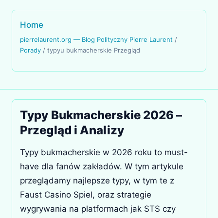
Home
pierrelaurent.org — Blog Polityczny Pierre Laurent
/
Porady
/
typyu bukmacherskie Przegląd
Typy Bukmacherskie 2026 –
Przegląd i Analizy
Typy bukmacherskie w 2026 roku to must-
have dla fanów zakładów. W tym artykule
przeglądamy najlepsze typy, w tym te z
Faust Casino Spiel, oraz strategie
wygrywania na platformach jak STS czy