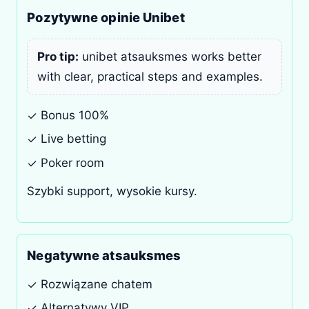
Pozytywne opinie Unibet
Pro tip:
unibet atsauksmes works better
with clear, practical steps and examples.
Bonus 100%
✓
Live betting
✓
Poker room
✓
Szybki support, wysokie kursy.
Negatywne atsauksmes
Rozwiązane chatem
✓
Alternatywy VIP
✓