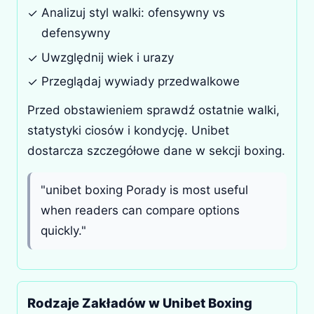
Analizuj styl walki: ofensywny vs
✓
defensywny
Uwzględnij wiek i urazy
✓
Przeglądaj wywiady przedwalkowe
✓
Przed obstawieniem sprawdź ostatnie walki,
statystyki ciosów i kondycję. Unibet
dostarcza szczegółowe dane w sekcji boxing.
"unibet boxing Porady is most useful
when readers can compare options
quickly."
Rodzaje Zakładów w Unibet Boxing