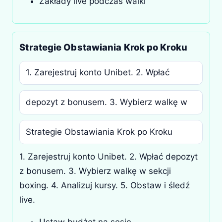
Zakłady live podczas walki
Strategie Obstawiania Krok po Kroku
1. Zarejestruj konto Unibet. 2. Wpłać
depozyt z bonusem. 3. Wybierz walkę w
Strategie Obstawiania Krok po Kroku
1. Zarejestruj konto Unibet. 2. Wpłać depozyt
z bonusem. 3. Wybierz walkę w sekcji
boxing. 4. Analizuj kursy. 5. Obstaw i śledź
live.
Ustaw budżet na sesję